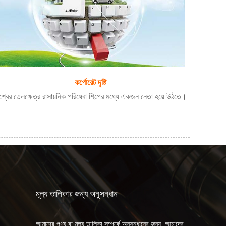
কর্পোরেট দৃষ্টি
শ্বের তেলক্ষেত্র রাসায়নিক পরিষেবা শিল্পের মধ্যে একজন নেতা হয়ে উঠতে।
মূল্য তালিকার জন্য অনুসন্ধান
আমাদের পণ্য বা মূল্য তালিকা সম্পর্কে অনুসন্ধানের জন্য, আমাদের
০৭/০৪/২৩