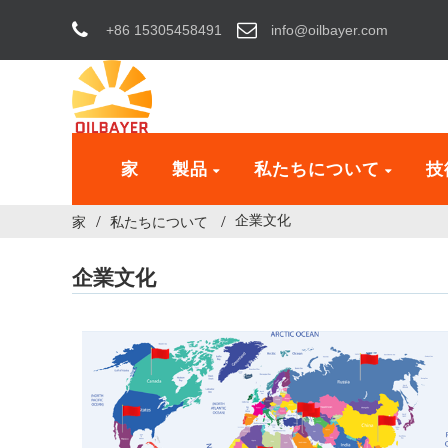
+86 15305458491
info@oilbayer.com
家
製品
私たちについて
技
企業文化
家
私たちについて
企業文化