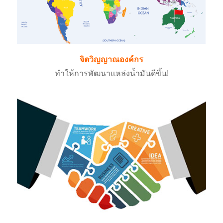
จิตวิญญาณองค์กร
ทำให้การพัฒนาแหล่งน้ำมันดีขึ้น!