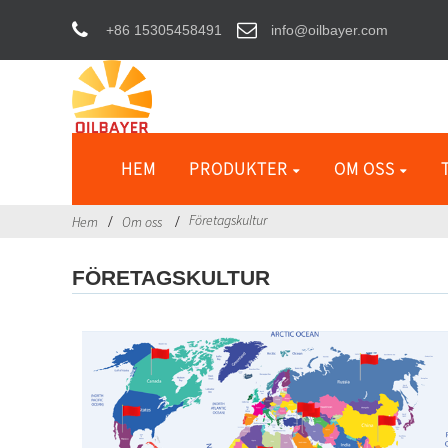
+86 15305458491
info@oilbayer.com
HEM
PRODUKTER
OM OSS
Företagskultur
Hem
Om oss
FÖRETAGSKULTUR