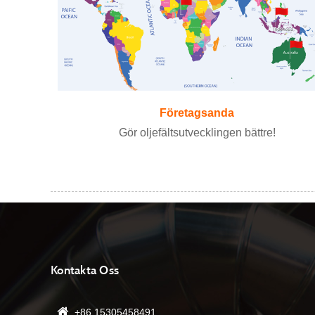
Företagsanda
Gör oljefältsutvecklingen bättre!
Kontakta Oss
+86 15305458491
13/08/22