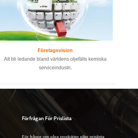
Företagsvision
Att bli ledande bland världens oljefälts kemiska
serviceindustri.
Förfrågan För Prislista
För frågor om våra produkter eller prislista,
07/04/23