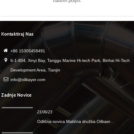
naftnih poljih.
Kontaktiraj Nas
+86 15305458491
6-1-804, Xinyi Bay, Tanggu Marine Hi-tech Park, Binhai Hi-Tech
Development Area, Tianjin
info@oilbayer.com
Zadnje Novice
21/06/23
Odlična novica.Matična družba Oilbaer...