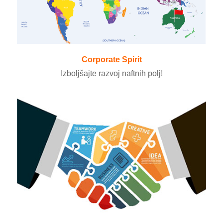
Corporate Spirit
Izboljšajte razvoj naftnih polj!