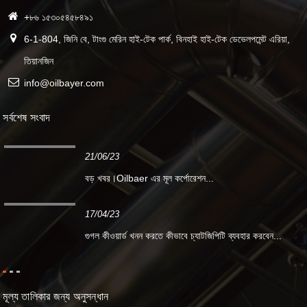
+৮৬ ১৫৩০৫৪৫৮৪৯১
6-1-804, জিনি বে, টাংগু মেরিন হাই-টেক পার্ক, বিনহাই হাই-টেক ডেভেলপমেন্ট এরিয়া,
তিয়ানজিন
info@oilbayer.com
সর্বশেষ সংবাদ
21/06/23
বড় খবর।Oilbaer এর মূল কর্পোরেশন...
17/04/23
গুগল কীওয়ার্ড খনন করতে কীভাবে চ্যাটজিপিটি ব্যবহার করবেন...
মূল্য তালিকার জন্য অনুসন্ধান