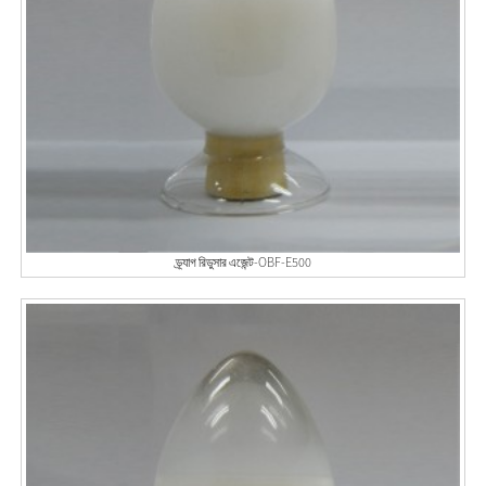
ড্র্যাগ রিডুসার এজেন্ট-OBF-E500