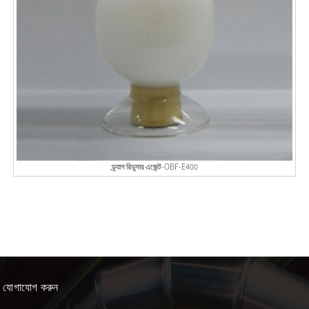
ড্র্যাগ রিডুসার এজেন্ট-OBF-E400
যোগাযোগ করুন