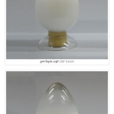
ড্র্যাগ রিডুসার এজেন্ট-OBF-E400H