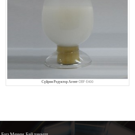
Сүйрөө Редуктор Агент-OBF-E400
Биз Менен Байланыш