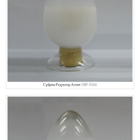
Сүйрөө Редуктор Агент-OBF-E500