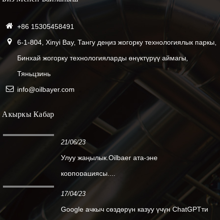
+86 15305458491
6-1-804, Xinyi Bay, Тангу деңиз жогорку технологиялык паркы,
Бинхай жогорку технологияларды өнүктүрүү аймагы,
Тяньцзинь
info@oilbayer.com
Акыркы Кабар
21/06/23
Улуу жаңылык.Oilbaer ата-эне
корпорациясы....
17/04/23
Google ачкыч сөздөрүн казуу үчүн ChatGPTти