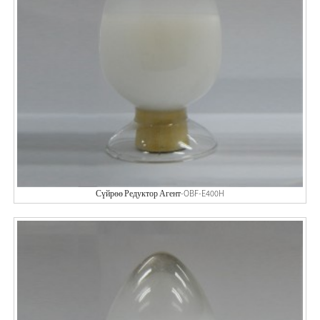
Сүйрөө Редуктор Агент-OBF-E400H