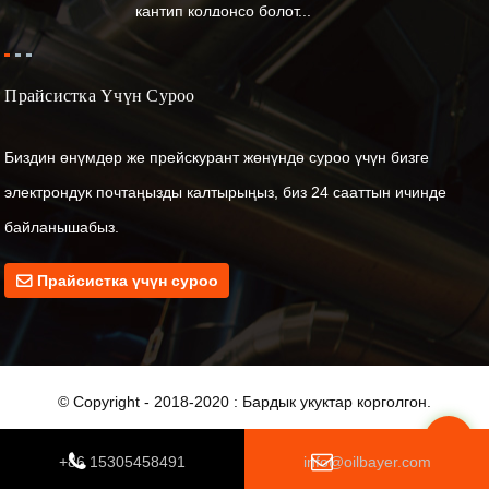
кантип колдонсо болот...
Прайсистка Үчүн Суроо
Биздин өнүмдөр же прейскурант жөнүндө суроо үчүн бизге
электрондук почтаңызды калтырыңыз, биз 24 сааттын ичинде
байланышабыз.
Прайсистка үчүн суроо
© Copyright - 2018-2020 : Бардык укуктар корголгон.
Top
+86 15305458491
info@oilbayer.com