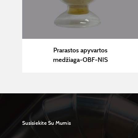
Prarastos apyvartos
medžiaga-OBF-NIS
Susisiekite Su Mumis