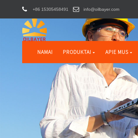
+86 15305458491
info@oilbayer.com
NAMAI
PRODUKTAI
APIE MUS