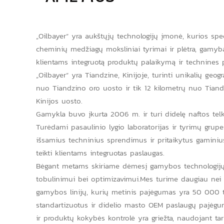
„Oilbayer“ yra aukštųjų technologijų įmonė, kurios speci
cheminių medžiagų moksliniai tyrimai ir plėtra, gamyba 
klientams integruotą produktų palaikymą ir technines 
„Oilbayer“ yra Tiandzine, Kinijoje, turinti unikalių geo
nuo Tiandzino oro uosto ir tik 12 kilometrų nuo Tiand
Kinijos uosto.
Gamykla buvo įkurta 2006 m. ir turi didelę naftos tel
Turėdami pasaulinio lygio laboratorijas ir tyrimų grupes
išsamius techninius sprendimus ir pritaikytus gaminius
teikti klientams integruotas paslaugas.
Bėgant metams skiriame dėmesį gamybos technologijų
tobulinimui bei optimizavimui.Mes turime daugiau ne
gamybos linijų, kurių metinis pajėgumas yra 50 000 t
standartizuotus ir didelio masto OEM paslaugų pajėg
ir produktų kokybės kontrolė yra griežta, naudojant tarpt