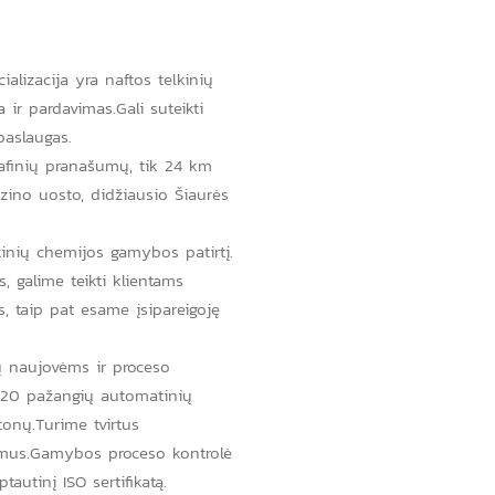
alizacija yra naftos telkinių
ir pardavimas.Gali suteikti
paslaugas.
grafinių pranašumų, tik 24 km
zino uosto, didžiausio Šiaurės
kinių chemijos gamybos patirtį.
, galime teikti klientams
, taip pat esame įsipareigoję
 naujovėms ir proceso
i 20 pažangių automatinių
onų.Turime tvirtus
umus.Gamybos proceso kontrolė
autinį ISO sertifikatą.