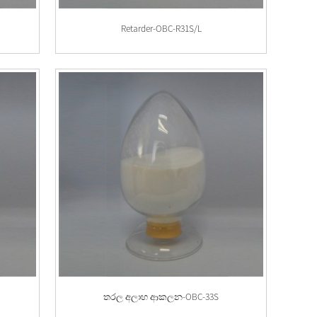
Retarder-OBC-R31S/L
තරල අලාභ ආකලන-OBC-33S