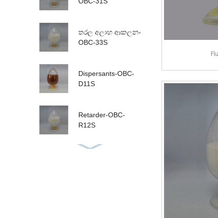
OBC-31S
තරල අලාභ ආකලන-
OBC-33S
Fl
Dispersants-OBC-
D11S
Retarder-OBC-
R12S
Defoamers-OBC-
A01L
Spacer-OBC-S30S