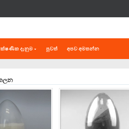
ක්ෂණික දැනුම
පුවත්
අපව අමතන්න
ආකලන