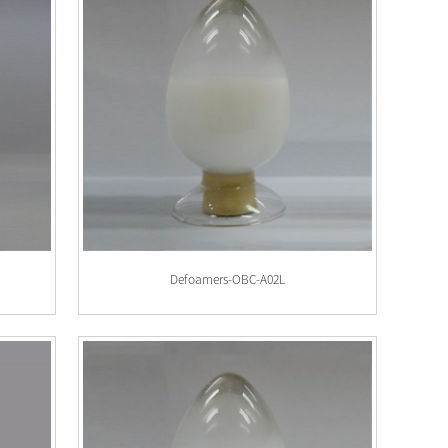
Defoamers-OBC-A02L