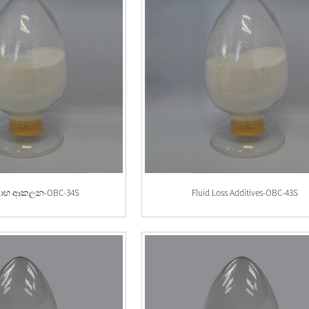
ාභ ආකලන-OBC-34S
Fluid Loss Additives-OBC-43S