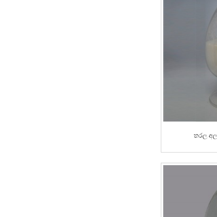
තරල අල