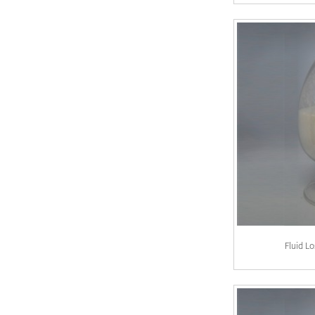
විඛාදන නිෂේධකය-
OBF-CI
Drag reducer agent-
OBF-E400H
Fluid L