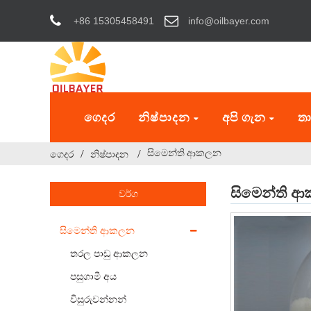
+86 15305458491
info@oilbayer.com
ගෙදර
නිෂ්පාදන
අපි ගැන
තා
සිමෙන්ති ආකලන
ගෙදර
නිෂ්පාදන
සිමෙන්ති 
වර්ග
සිමෙන්ති ආකලන
තරල පාඩු ආකලන
පසුගාමී අය
විසුරුවන්නන්