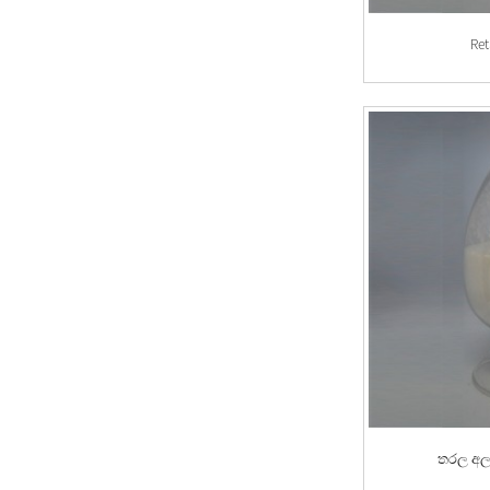
ගෑස් විරෝධී
Re
සංක්‍රමණය-OBC-
AGCL
Flushes-OBC-WF
ලිහිසි තෙල්-OBF-
LUBE ES
අහිමි සංසරණ ද්රව්ය-
OBF-NIS
තරල පාඩු පාලනය-
OBF-FROB
තරල අල