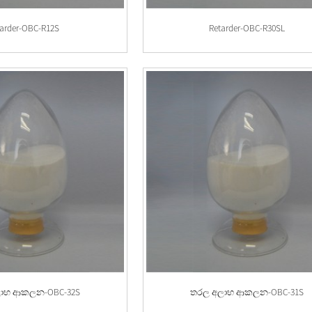
tarder-OBC-R12S
Retarder-OBC-R30SL
ාභ ආකලන-OBC-32S
තරල අලාභ ආකලන-OBC-31S