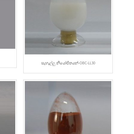
සැහැල්ලු නියෝජිතයන්-OBC-LL30