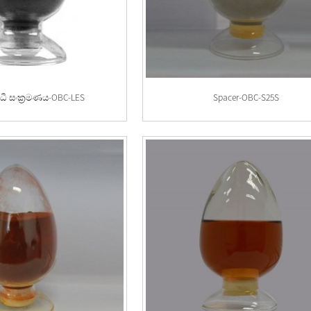
ෝධී සංක්‍රමණය-OBC-LES
Spacer-OBC-S25S