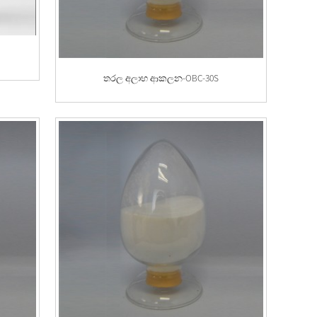
තරල අලාභ ආකලන-OBC-30S