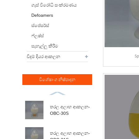
ගෑස් විරෝධී සංක්රමණය
Defoamers
ස්පේසර්ස්
ෆ්ලෂ්ස්
සැහැල්ලු කිරීම
Sp
විදුම් දියර ආකලන
විශේෂාංග නිෂ්පාදන
තරල අලාභ ආකලන-
OBC-30S
තරල අලාභ ආකලන-