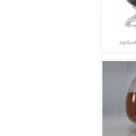
ගෑස් විර