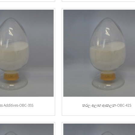
oss Additives-OBC-35S
තරල අලාභ ආකලන-OBC-41S