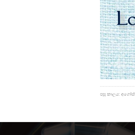
පසු කාලය: අගෝස්