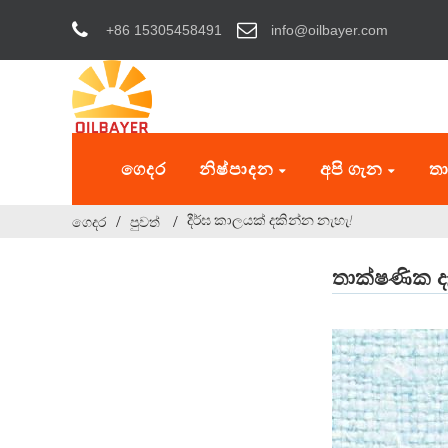
+86 15305458491
info@oilbayer.com
ගෙදර
නිෂ්පාදන
අපි ගැන
තා
දීර්ඝ කාලයක් දකින්න නැහැ!
ගෙදර
පුවත්
තාක්ෂණික ද