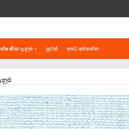
ක්ෂණික දැනුම
පුවත්
අපව අමතන්න
ැනුම