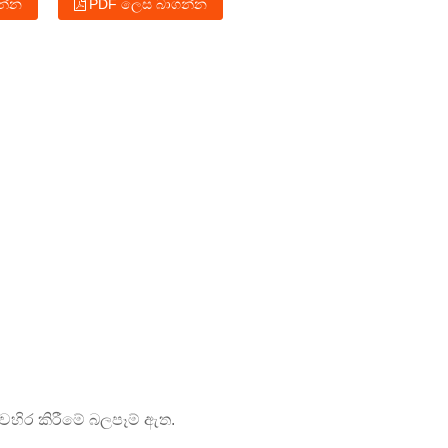
වන්න
PDF ලෙස බාගන්න
හ අවහිර කිරීමේ බලපෑම් ඇත.