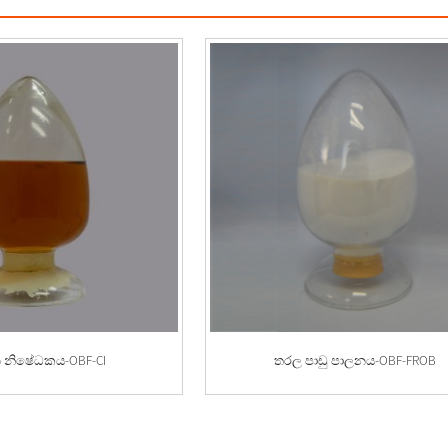
න නිෂේධකය-OBF-CI
තරල පාඩු පාලනය-OBF-FROB