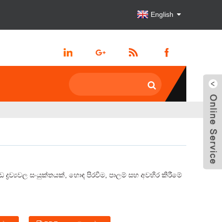
English
දෘඩ ද්‍රව්‍යවල සංයුක්තයක්, හොඳ පිරවීම, පාලම් සහ අවහිර කිරීමේ