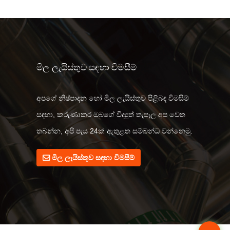
මිල ලැයිස්තුව සඳහා විමසීම්
අපගේ නිෂ්පාදන හෝ මිල ලැයිස්තුව පිළිබඳ විමසීම්
07/04/23
සඳහා, කරුණාකර ඔබගේ විද්‍යුත් තැපෑල අප වෙත
පොලිමර් තරල භාවිතා කිරීම සඳහා හොඳම
තබන්න, අපි පැය 24ක් ඇතුළත සම්බන්ධ වන්නෙමු.
භාවිතයන් ...
06/04/23
මිල ලැයිස්තුව සඳහා විමසීම්
මධ්යම සහ අඩු උෂ්ණත්ව පොලිමර් තරල ...