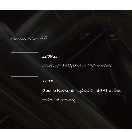
නවතම ප්රවෘත්ති
21/06/23
විශිෂ්ට පුවත්.ඔයිල්බයර්ගේ මව් සංස්ථාව....
17/04/23
Google Keywords හෑරීමට ChatGPT භාවිතා
කරන්නේ කෙසේද...