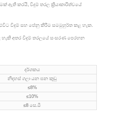
් ඇති කරයි, විදුම් තරල ක්‍රියාකාරිත්වයේ
ිට විදුම් සහ පේනු කිරීම සමමුහුර්ත කළ හැක.
කළ හැකි අතර විදුම් තරලයේ සංසරණ පෙරහන
දර්ශකය
නිදහස් ගලා යන ඝන කුඩු
≤8%
≤10%
≤8 සෙ.මී