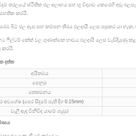
දුම් තරලයේ ස්ථිතික ජල අලාභය සහ භූ විද්‍යාව කෙරෙහි අඩු බලපෑමක
 සහතික කරයි.
සරඹ බිට් ජල ඇස සහ කම්පන තිරය ඵලදායී ලෙස පසුකර යා හැක, එව
ට ෆිල්ටර් කේක් වල ගුණාත්මක භාවය ඵලදායී ලෙස වැඩිදියුණු 
 කරයි.
ක දත්ත
අයිතමය
පෙනුම
තෙතමනය
ිර අවශේෂ (පෙර සිදුරේ පැති දිග 0.15mm)
වැලි ඇඳ විනිවිද යාමේ ගැඹුර
රාසය
හ මුහුදු ජලය කැණීමේ තරලවල.