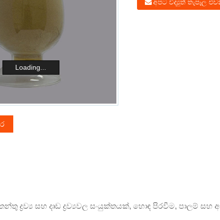
අපට විද්‍යුත් තැපෑල එ
Loading...
තර
ය
න්තු ද්‍රව්‍ය සහ දෘඩ ද්‍රව්‍යවල සංයුක්තයක්, හොඳ පිරවීම, පාලම් ස