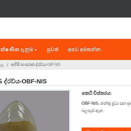
ක්ෂණික දැනුම
පුවත්
අපව අමතන්න
අහිමි සංසරණ ද්රව්ය-OBF-NIS
්ය
ණ ද්රව්ය-OBF-NIS
කෙටි විස්තරය:
OBF-NIS, තන්තු ද්‍රව්‍ය සහ 
බලපෑම් ඇත.