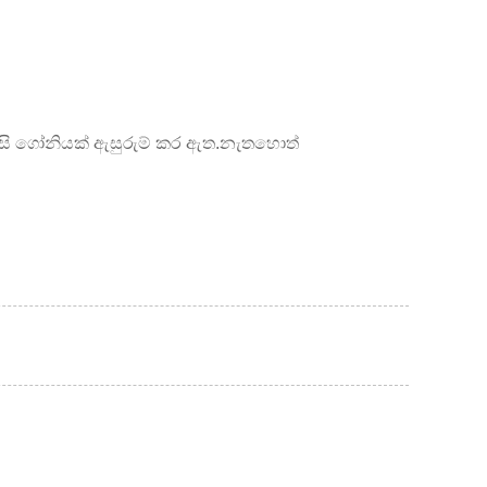
දාසි ගෝනියක් ඇසුරුම් කර ඇත.නැතහොත්