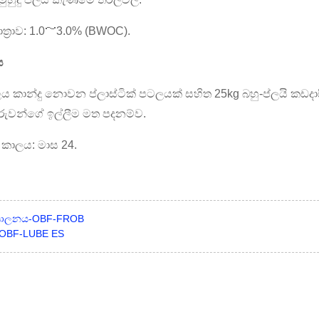
්‍රාව: 1.0～3.0% (BWOC).
ය
 කාන්දු නොවන ප්ලාස්ටික් පටලයක් සහිත 25kg බහු-ප්ලයි කඩ
රුවන්ගේ ඉල්ලීම මත පදනම්ව.
 කාලය: මාස 24.
 පාලනය-OBF-FROB
්-OBF-LUBE ES