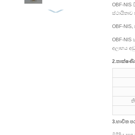
OBF-NIS වි
ස්ථායිතාව
Defoamers-OBC-
A01L
OBF-NIS, 
OBF-NIS හ
Spacer-OBC-S30S
අලාභය අඩු
2
.
තාක්ෂණි
ගෑස් විරෝධී
සංක්‍රමණය-OBC-
AGCL
Flushes-OBC-WF
ත
ලිහිසි තෙල්-OBF-
3.භාවිත ප
LUBE ES
මිරිදිය ස