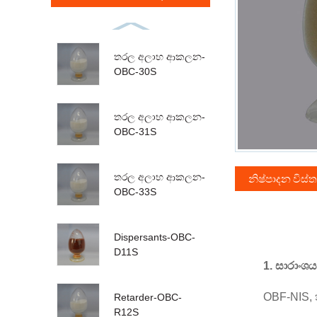
තරල අලාභ ආකලන-
OBC-30S
තරල අලාභ ආකලන-
OBC-31S
තරල අලාභ ආකලන-
නිෂ්පාදන විස්
OBC-33S
Dispersants-OBC-
D11S
1. සාරාංශ
OBF-NIS, ත
Retarder-OBC-
R12S