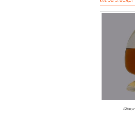
ආශ්රිත නිෂ්පාදන
OBF- LUBE WB
විඛාද