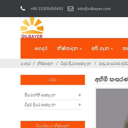
+86 15305458491
info@oilbayer.com
ගෙදර
නිෂ්පාදන
අපි ගැන
තා
ගෙදර
නිෂ්පාදන
විදුම් දියර ආකලන
පාඩු සංසරණ ද්රව
අහිමි සංසර
වර්ග
සිමෙන්ති ආකලන
විදුම් දියර ආකලන
විශේෂාංග නිෂ්පාදන