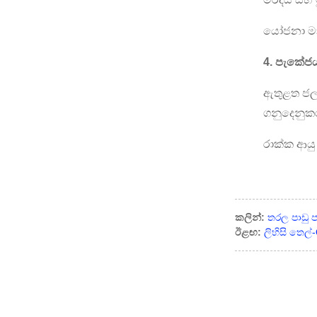
අහිමි සංසරණ ද්රව්ය-
යෝජනා මාත
OBF-NIS
4. පැකේජ
තරල පාඩු පාලනය-
ඇතුළත ජලය
OBF-FROB
ගනුදෙනුක
රාක්ක ආයු
විඛාදන නිෂේධකය-
OBF-CI
Drag reducer agent-
කලින්:
තරල පාඩු
OBF-E400H
ඊළඟ:
ලිහිසි තෙල