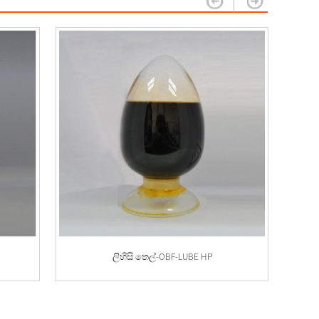
ලිහිසි තෙල්-OBF-LUBE HP