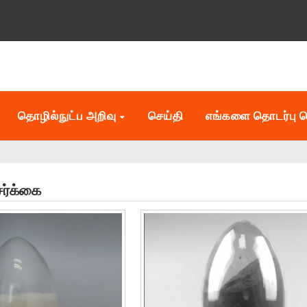
தொழில்நுட்ப அறிவு
செய்தி
எங்களை தொடர்பு 
ேர்க்கை