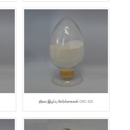
S
திரவ இழப்பு சேர்க்கைகள்-OBC-42S