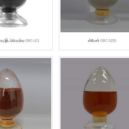
ிவாயு இடம்பெயர்வு-OBC-LES
ஸ்பேசர்-OBC-S25S