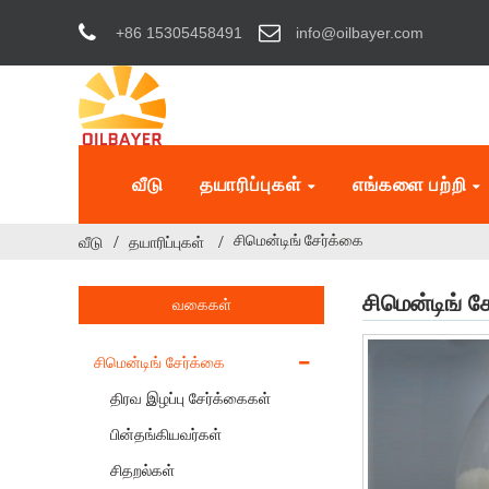
+86 15305458491
info@oilbayer.com
வீடு
தயாரிப்புகள்
எங்களை பற்றி
சிமென்டிங் சேர்க்கை
வீடு
தயாரிப்புகள்
சிமென்டிங் ச
வகைகள்
சிமென்டிங் சேர்க்கை
திரவ இழப்பு சேர்க்கைகள்
பின்தங்கியவர்கள்
சிதறல்கள்