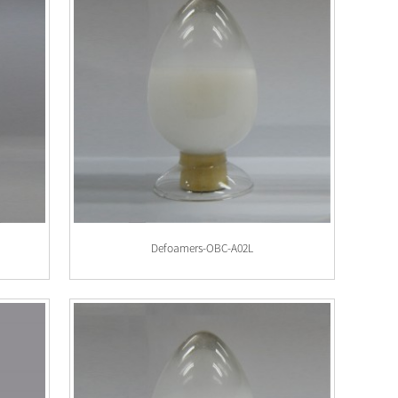
S
Defoamers-OBC-A02L