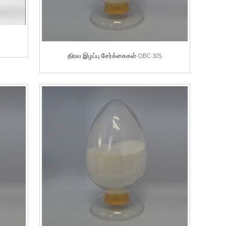
S
திரவ இழப்பு சேர்க்கைகள்-OBC-30S