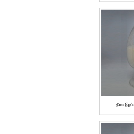
அரிப்பு தடுப்பான்-
OBF-CI
இழுவை குறைப்பான்
முகவர்-OBF-E400H
திரவ இழப்