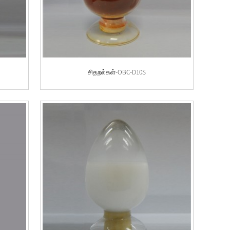
சிதறல்கள்-OBC-D10S