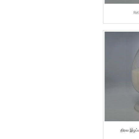
எதிர்ப்பு எரிவாயு
Re
இடம்பெயர்வு-OBC-
AGCL
Flushes-OBC-WF
லூப்ரிகண்டுகள்-
OBF-LUBE ES
இழப்பு சுழற்சி
பொருள்-OBF-NIS
திரவ இழப்பு
கட்டுப்பாடு-OBF-
திரவ இழப்
FROB