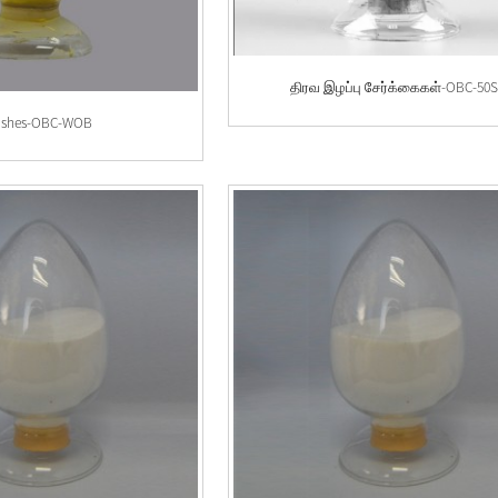
திரவ இழப்பு சேர்க்கைகள்-OBC-50
ushes-OBC-WOB