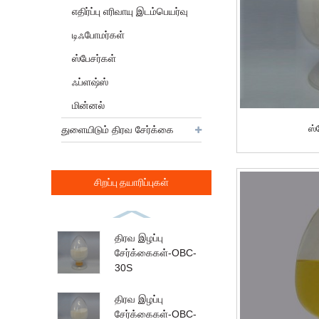
எதிர்ப்பு எரிவாயு இடம்பெயர்வு
டிஃபோமர்கள்
ஸ்பேசர்கள்
ஃப்ளஷ்ஸ்
மின்னல்
ஸ்
துளையிடும் திரவ சேர்க்கை
சிறப்பு தயாரிப்புகள்
திரவ இழப்பு
சேர்க்கைகள்-OBC-
30S
திரவ இழப்பு
சேர்க்கைகள்-OBC-