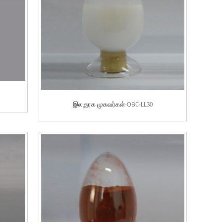
இலகுரக முகவர்கள்-OBC-LL30