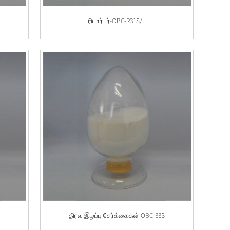
ரிடார்டர்-OBC-R31S/L
S
திரவ இழப்பு சேர்க்கைகள்-OBC-33S