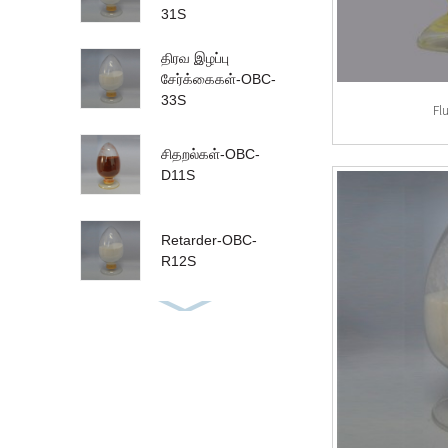
31S
திரவ இழப்பு
சேர்க்கைகள்-OBC-
33S
Fl
சிதறல்கள்-OBC-
D11S
Retarder-OBC-
R12S
Defoamers-OBC-
A01L
ஸ்பேசர்-OBC-S30S