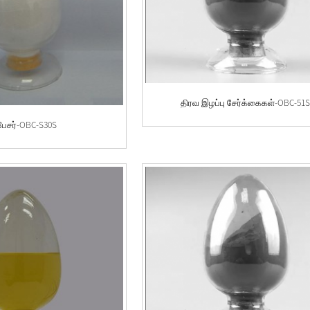
திரவ இழப்பு சேர்க்கைகள்-OBC-51
பேசர்-OBC-S30S