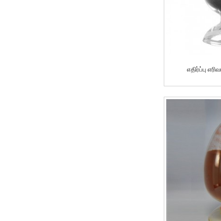
எதிர்ப்பு எர