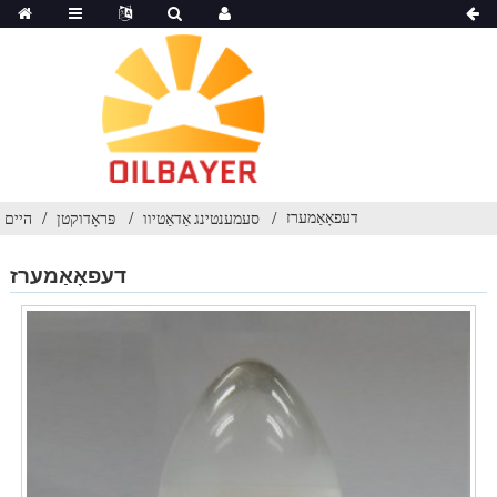
דעפאָאַמערז
סעמענטינג אַדאַטיוו
פּראָדוקטן
היים
דעפאָאַמערז