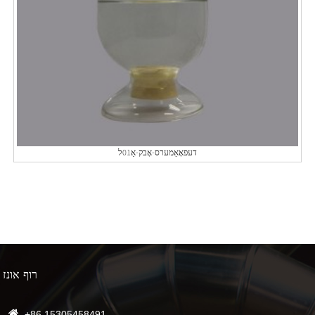
דעפאָאַמערס-אָבק-אַ01ל
רוף אונז
+86 15305458491