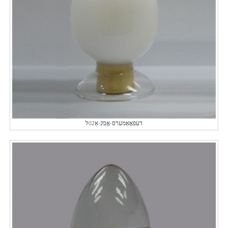
דעפאָאַמערס-אָבק-אַ02ל