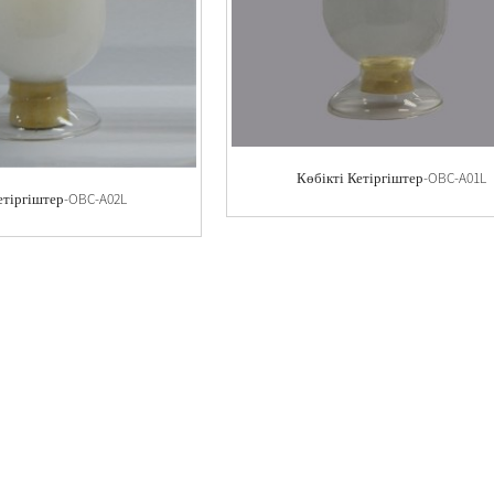
Көбікті Кетіргіштер-OBC-A01L
етіргіштер-OBC-A02L