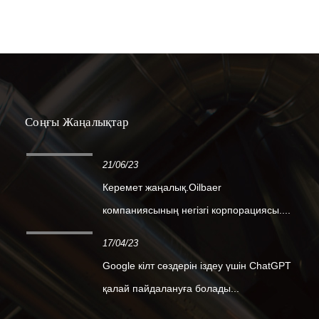
Соңғы Жаңалықтар
21/06/23
Керемет жаңалық.Oilbaer
компаниясының негізгі корпорациясы....
17/04/23
Google кілт сөздерін іздеу үшін ChatGPT
қалай пайдалануға болады...