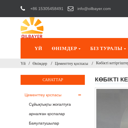
+86 15305458491
info@oilbayer.com
ҮЙ
ӨНІМДЕР
БІЗ ТУРАЛЫ
Көбікті кетіргіште
Үй
Өнімдер
Цементтеу қоспасы
КӨБІКТІ К
САНАТТАР
Цементтеу қоспасы
Сұйықтықты жоғалтуға
арналған қоспалар
Баяулатушылар