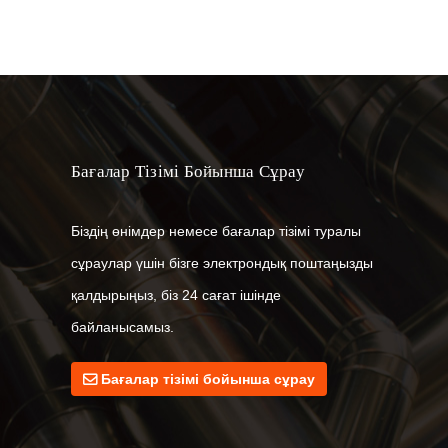
Бағалар Тізімі Бойынша Сұрау
Біздің өнімдер немесе бағалар тізімі туралы
04.07.23
сұраулар үшін бізге электрондық поштаңызды
Полимерлі сұйықтықты қолданудың ең
қалдырыңыз, біз 24 сағат ішінде
жақсы тәжірибелері...
байланысамыз.
04.06.23
Орташа және төмен температурадағы
Бағалар тізімі бойынша сұрау
полимерлі сұйықтық ...