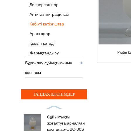
Дисперсанттар
Антигаз миграциясы
Көбікті кетіргіштер
Аралықтар
Қызып кетеді
Көбік К
Жарықтандыру
Бұрғылау сұйықтығының
қоспасы
ТАҢДАУЛЫ ӨНІМДЕР
Сұйықтықты
жоғалтуға арналған
қоспалар-OBC-30S