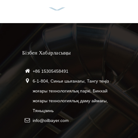
Көбікті кетіргіштер-
OBC-A01L
Spacer-OBC-S30S
Бізбен Хабарласыңы
+86 15305458491
08.13.22
Газға қарсы
6-1-804, Синьи шығанағы, Тангу теңіз
Ұзақ уақытта көрмеу!
миграция-OBC-
жоғары технологиялық паркі, Бинхай
AGCL
жоғары технологиялық даму аймағы,
Тяньцзинь
Flushes-OBC-WF
info@oilbayer.com