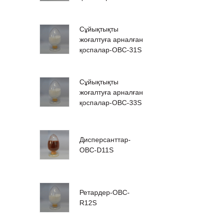
Сұйықтықты
жоғалтуға арналған
қоспалар-OBC-31S
Сұйықтықты
жоғалтуға арналған
қоспалар-OBC-33S
Дисперсанттар-
OBC-D11S
Ретардер-OBC-
R12S