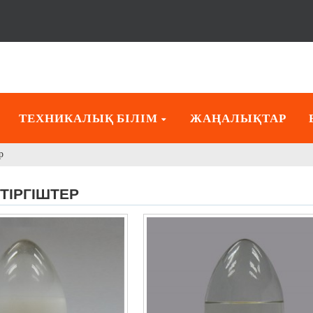
ТЕХНИКАЛЫҚ БІЛІМ
ЖАҢАЛЫҚТАР
р
ЕТІРГІШТЕР