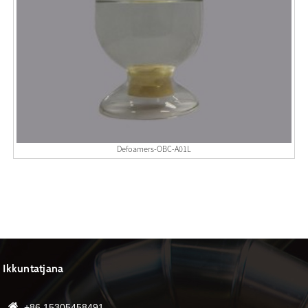
Defoamers-OBC-A01L
Ikkuntatjana
+86 15305458491