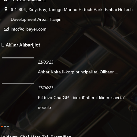
6-1-804, Xinyi Bay, Tanggu Marine Hi-tech Park, Binhai Hi-Tech
Development Area, Tianjin
info@oilbayer.com
L-Aħħar Aħbarijiet
21/06/23
Aħbar Kbira.Il-korp prinċipali ta' Oilbaer....
17/04/23
Kif tuża ChatGPT biex tħaffer il-kliem kjavi ta'
google...