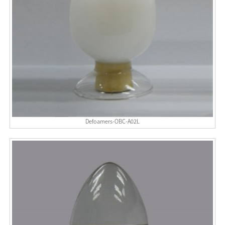
Defoamers-OBC-A02L