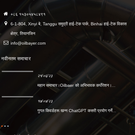
+८६ १५३०५४५८४९१
6-1-804, Xinyi बे, Tanggu समुद्री हाई-टेक पार्क, Binhai हाई-टेक विकास
क्षेत्र, तियानजिन
info@oilbayer.com
नवीनतम समाचार
२१/०६/२३
महान समाचार।Oilbaer को अभिभावक कर्पोरेशन।...
१७/०४/२३
गुगल किवर्डहरू खन्न ChatGPT कसरी प्रयोग गर्ने...