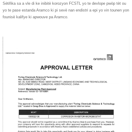
Sètifika sa a vle di ke inibitè korozyon FCSTL yo te devlope pwòp tèt ou
yo te pase estanda Aramco ki pi sevè nan endistri a epi yo vin tounen yon
founisè kalifye ki apwouve pa Aramco.