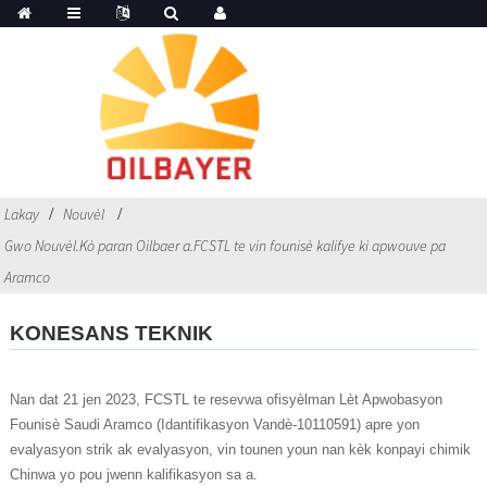
Lakay
Nouvèl
Gwo Nouvèl.Kò paran Oilbaer a.FCSTL te vin founisè kalifye ki apwouve pa
Aramco
KONESANS TEKNIK
Nan dat 21 jen 2023, FCSTL te resevwa ofisyèlman Lèt Apwobasyon
Founisè Saudi Aramco (Idantifikasyon Vandè-10110591) apre yon
evalyasyon strik ak evalyasyon, vin tounen youn nan kèk konpayi chimik
Chinwa yo pou jwenn kalifikasyon sa a.