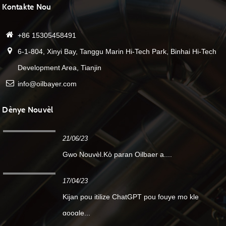
Kontakte Nou
+86 15305458491
6-1-804, Xinyi Bay, Tanggu Marin Hi-Tech Park, Binhai Hi-Tech
Development Area, Tianjin
info@oilbayer.com
Dènye Nouvèl
21/06/23
Gwo Nouvèl.Kò paran Oilbaer a....
17/04/23
Kijan pou itilize ChatGPT pou fouye mo kle
google...