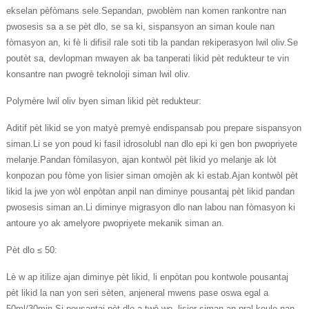
ekselan pèfòmans sele.Sepandan, pwoblèm nan komen rankontre nan
pwosesis sa a se pèt dlo, se sa ki, sispansyon an siman koule nan
fòmasyon an, ki fè li difisil rale soti tib la pandan rekiperasyon lwil oliv.Se
poutèt sa, devlopman mwayen ak ba tanperati likid pèt redukteur te vin
konsantre nan pwogrè teknoloji siman lwil oliv.
Polymère lwil oliv byen siman likid pèt redukteur:
Aditif pèt likid se yon matyè premyè endispansab pou prepare sispansyon
siman.Li se yon poud ki fasil idrosolubl nan dlo epi ki gen bon pwopriyete
melanje.Pandan fòmilasyon, ajan kontwòl pèt likid yo melanje ak lòt
konpozan pou fòme yon lisier siman omojèn ak ki estab.Ajan kontwòl pèt
likid la jwe yon wòl enpòtan anpil nan diminye pousantaj pèt likid pandan
pwosesis siman an.Li diminye migrasyon dlo nan labou nan fòmasyon ki
antoure yo ak amelyore pwopriyete mekanik siman an.
Pèt dlo ≤ 50:
Lè w ap itilize ajan diminye pèt likid, li enpòtan pou kontwole pousantaj
pèt likid la nan yon seri sèten, anjeneral mwens pase oswa egal a
50ml/30min.Si pousantaj pèt dlo a twò wo, lisier siman an pral koule nan