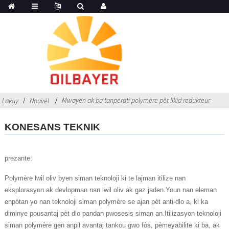
Mwayen ak ba tanperati polymère pèt likid redukteur
Lakay
Nouvèl
KONESANS TEKNIK
prezante:
Polymère lwil oliv byen siman teknoloji ki te lajman itilize nan
eksplorasyon ak devlopman nan lwil oliv ak gaz jaden.Youn nan eleman
enpòtan yo nan teknoloji siman polymère se ajan pèt anti-dlo a, ki ka
diminye pousantaj pèt dlo pandan pwosesis siman an.Itilizasyon teknoloji
siman polymère gen anpil avantaj tankou gwo fòs, pèmeyabilite ki ba, ak