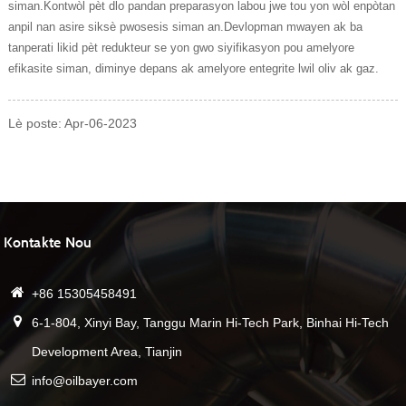
siman.Kontwòl pèt dlo pandan preparasyon labou jwe tou yon wòl enpòtan
anpil nan asire siksè pwosesis siman an.Devlopman mwayen ak ba
tanperati likid pèt redukteur se yon gwo siyifikasyon pou amelyore
efikasite siman, diminye depans ak amelyore entegrite lwil oliv ak gaz.
Lè poste: Apr-06-2023
Kontakte Nou
+86 15305458491
6-1-804, Xinyi Bay, Tanggu Marin Hi-Tech Park, Binhai Hi-Tech
Development Area, Tianjin
info@oilbayer.com