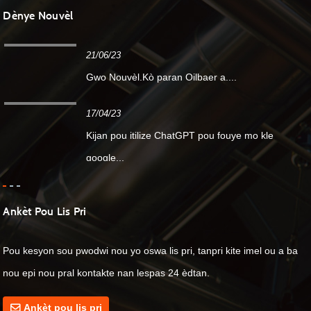
Dènye Nouvèl
21/06/23
Gwo Nouvèl.Kò paran Oilbaer a....
17/04/23
Kijan pou itilize ChatGPT pou fouye mo kle
google...
Ankèt Pou Lis Pri
Pou kesyon sou pwodwi nou yo oswa lis pri, tanpri kite imel ou a ba
nou epi nou pral kontakte nan lespas 24 èdtan.
Ankèt pou lis pri