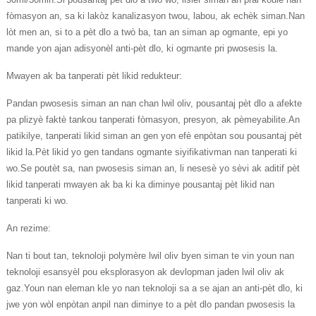
fòmasyon an, sa ki lakòz kanalizasyon twou, labou, ak echèk siman.Nan
lòt men an, si to a pèt dlo a twò ba, tan an siman ap ogmante, epi yo
mande yon ajan adisyonèl anti-pèt dlo, ki ogmante pri pwosesis la.
Mwayen ak ba tanperati pèt likid redukteur:
Pandan pwosesis siman an nan chan lwil oliv, pousantaj pèt dlo a afekte
pa plizyè faktè tankou tanperati fòmasyon, presyon, ak pèmeyabilite.An
patikilye, tanperati likid siman an gen yon efè enpòtan sou pousantaj pèt
likid la.Pèt likid yo gen tandans ogmante siyifikativman nan tanperati ki
wo.Se poutèt sa, nan pwosesis siman an, li nesesè yo sèvi ak aditif pèt
likid tanperati mwayen ak ba ki ka diminye pousantaj pèt likid nan
tanperati ki wo.
An rezime:
Nan ti bout tan, teknoloji polymère lwil oliv byen siman te vin youn nan
teknoloji esansyèl pou eksplorasyon ak devlopman jaden lwil oliv ak
gaz.Youn nan eleman kle yo nan teknoloji sa a se ajan an anti-pèt dlo, ki
jwe yon wòl enpòtan anpil nan diminye to a pèt dlo pandan pwosesis la