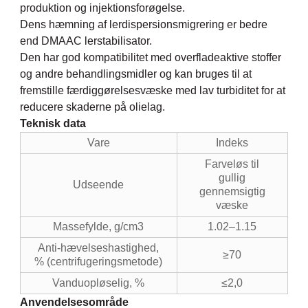
produktion og injektionsforøgelse.
Dens hæmning af lerdispersionsmigrering er bedre
end DMAAC lerstabilisator.
Den har god kompatibilitet med overfladeaktive stoffer
og andre behandlingsmidler og kan bruges til at
fremstille færdiggørelsesvæske med lav turbiditet for at
reducere skaderne på olielag.
Teknisk data
Vare
Indeks
Farveløs til
gullig
Udseende
gennemsigtig
væske
Massefylde, g/cm3
1.02–1.15
Anti-hævelseshastighed,
≥70
% (centrifugeringsmetode)
Vanduopløselig, %
≤2,0
Anvendelsesområde