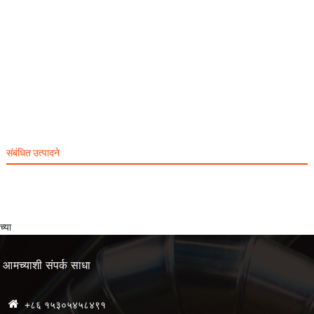
संबंधित उत्पादने
च्या
आमच्याशी संपर्क साधा
+८६ १५३०५४५८४९१