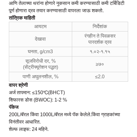
आणि तेलाच्या थरांना होणारे नुकसान कमी करण्यासाठी कमी टर्बिडिटी
पूर्ण होणारा द्रव तयार करण्यासाठी वापरला जाऊ शकतो.
तांत्रिक माहिती
आयटम
निर्देशांक
रंगहीन ते पिवळसर
देखावा
पारदर्शक द्रव
घनता, g/cm3
१.०२-१.१५
सूजविरोधी दर, %
≥७०
(सेंट्रीफ्यूगेशन पद्धत)
पाणी अघुलनशील, %
≤2.0
वापर श्रेणी
अर्ज तापमान: ≤150℃(BHCT)
शिफारस डोस (BWOC): 1-2 %
पॅकेज
200L/बॅरल किंवा 1000L/बॅरल मध्ये पॅक केलेले.किंवा ग्राहकांच्या
विनंतीवर आधारित.
शेल्फ लाइफ: 24 महिने.