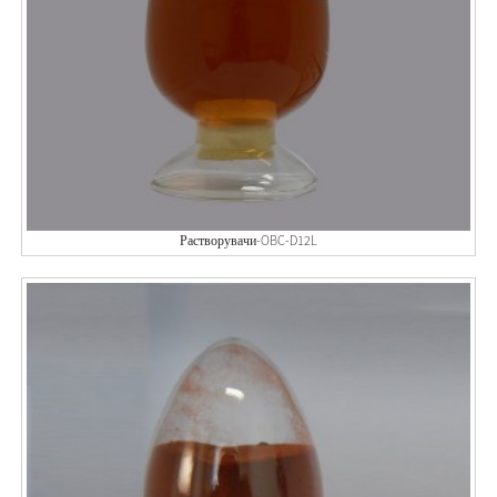
Растворувачи-OBC-D12L