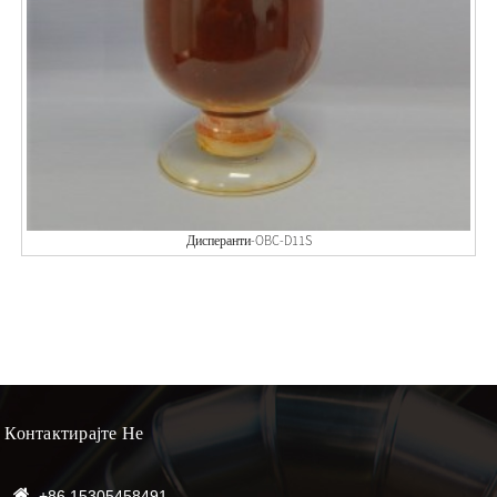
Дисперанти-OBC-D11S
Контактирајте Не
+86 15305458491