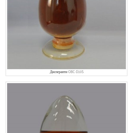
Дисперанти-OBC-D10S