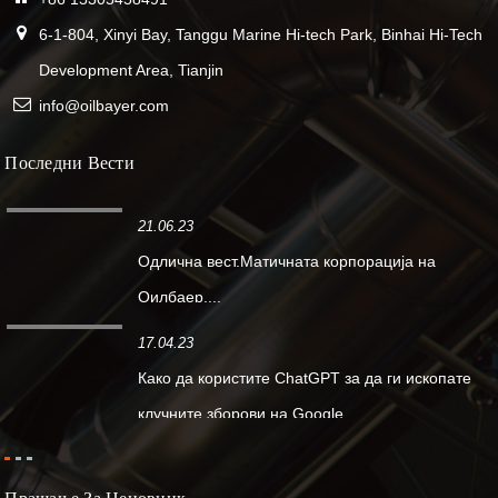
6-1-804, Xinyi Bay, Tanggu Marine Hi-tech Park, Binhai Hi-Tech
Development Area, Tianjin
info@oilbayer.com
Последни Вести
21.06.23
Одлична вест.Матичната корпорација на
Оилбаер....
17.04.23
Како да користите ChatGPT за да ги ископате
клучните зборови на Google...