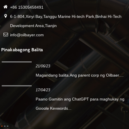
+86 15305458491
6-1-804,Xinyi Bay,Tanggu Marine Hi-tech Park,Binhai Hi-Tech
Development Area,Tianjin
info@oilbayer.com
Pinakabagong Balita
21/06/23
Magandang balita.Ang parent corp ng Oilbaer....
17/04/23
Paano Gamitin ang ChatGPT para maghukay ng
Google Keywords...