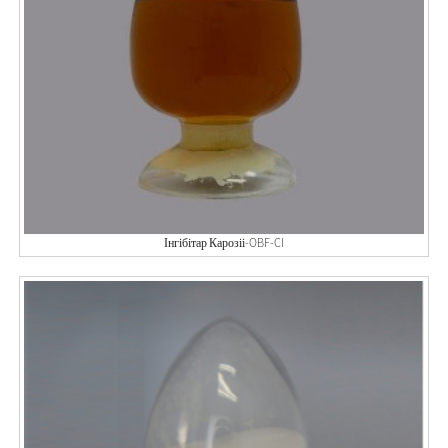
Інгібітар Карозіі-OBF-CI