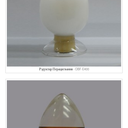
Рэдуктар Перацягвання - OBF-E400