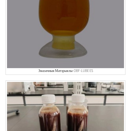
Змазачныя Матэрыялы-OBF-LUBE ES