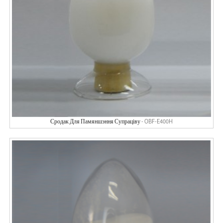
Сродак Для Памяншэння Супраціву - OBF-E400H