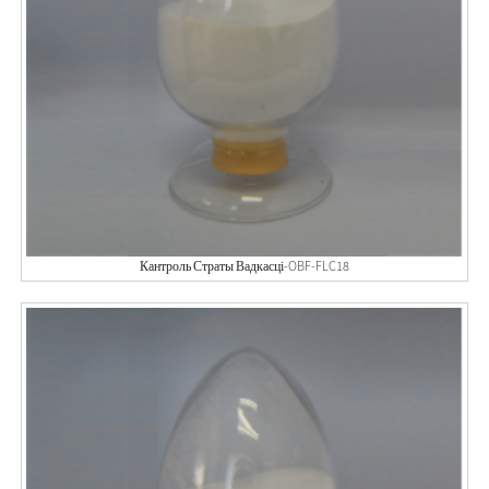
Кантроль Страты Вадкасці-OBF-FLC18