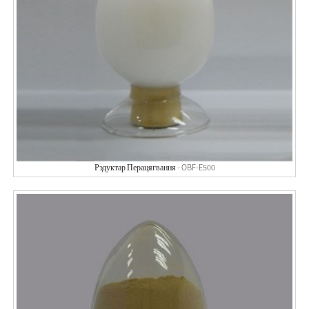
Рэдуктар Перацягвання - OBF-E500