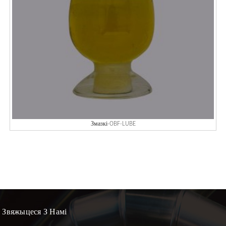
Змазкі-OBF-LUBE
Звяжыцеся З Намі