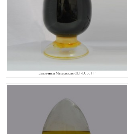
Змазачныя Матэрыялы-OBF-LUBE HP