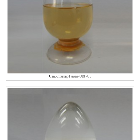
Стабілізатар Гліны-OBF-CS