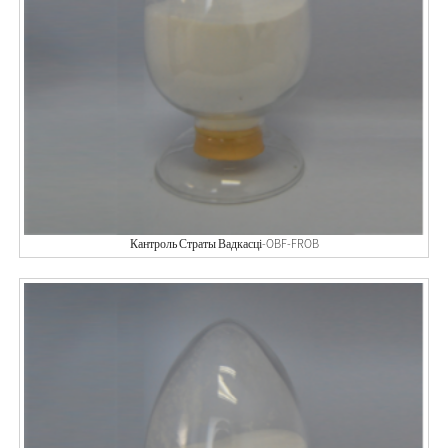
Кантроль Страты Вадкасці-OBF-FROB