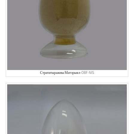
Стрататыражны Матэрыял-OBF-NIS