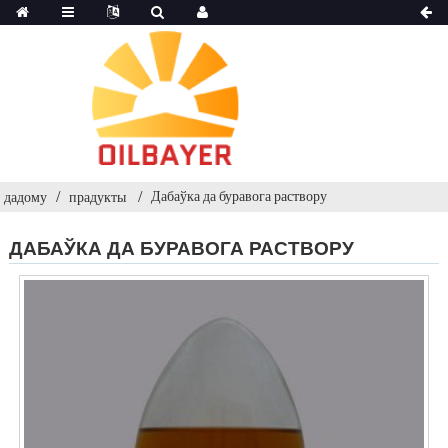
Дабаўка да буравога раствору
дадому
прадукты
ДАБАЎКА ДА БУРАВОГА РАСТВОРУ