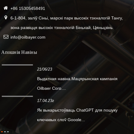
+86 15305458491
6-1-804, заліў Сіньі, марскі парк высокіх тэхналогій Тангу,
зона развіцця высокіх тэхналогій Біньхай, Цяньцзінь
info@oilbayer.com
Апошнія Навіны
21/06/23
Выдатная навіна.Мацярынская кампанія
Oilbaer Corp....
17.04.23г
Як выкарыстоўваць ChatGPT для пошуку
ключавых слоў Google...