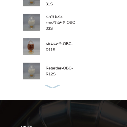
31S
ፈሳሽ ኪሳራ
ተጨማሪዎች-OBC-
33S
አከፋፋዮች-OBC-
D11S
Retarder-OBC-
R12S
Defoamers-OBC-
A01L
Spacer-OBC-S30S
አግኙን