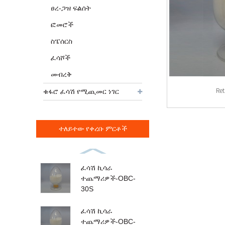
ፀረ-ጋዝ ፍልሰት
ፎመሮች
ስፔሰርስ
ፈሳሾች
መብረቅ
Re
ቁፋሮ ፈሳሽ የሚጪመር ነገር
ተለይተው የቀረቡ ምርቶች
ፈሳሽ ኪሳራ
ተጨማሪዎች-OBC-
30S
ፈሳሽ ኪሳራ
ተጨማሪዎች-OBC-