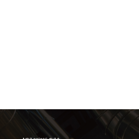
ለዋጋ ዝርዝር ጥያቄ