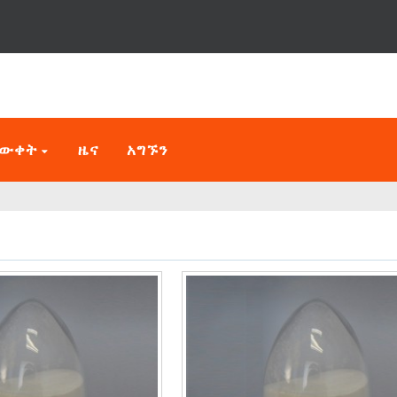
እውቀት
ዜና
አግኙን