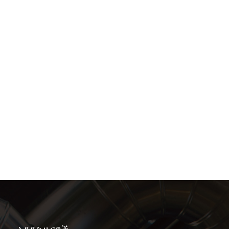
አዳዲስ ዜናዎች